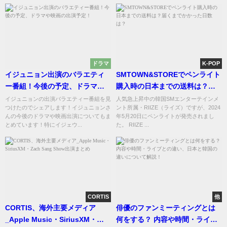
ドラマ
K-POP
イジュニョン出演のバラエティ
SMTOWN&STOREでペンライト
ー番組！今後の予定、ドラマや
購入時の日本までの送料は？届
映画の出演予定！
くまでかかった日数は？
イジュニョンの出演バラエティー番組を見
人気急上昇中の韓国SMエンターテインメ
つけたのでシェアします！イジュニョンさ
ント所属・RIIZE（ライズ）ですが、2024
んの今後のドラマや映画出演についてもま
年5月20日にペンライトが発売されまし
とめています！特にイジェウ...
た。 RIIZE ...
CORTIS
他
CORTIS、海外主要メディア
俳優のファンミーティングとは
_Apple Music・SiriusXM・
何をする？ 内容や時間・ライブ