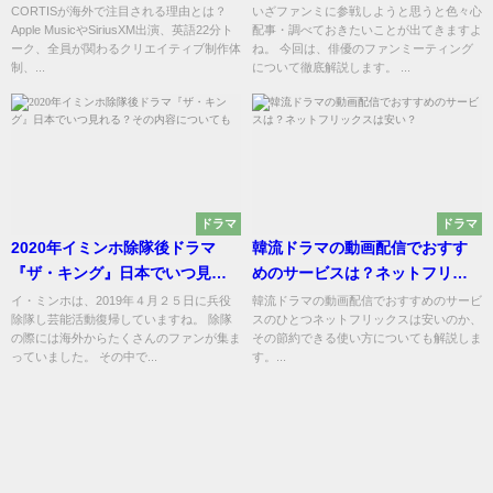
Zach Sang Show出演まとめ
との違い、日本と韓国の違いに
CORTISが海外で注目される理由とは？
いざファンミに参戦しようと思うと色々心
Apple MusicやSiriusXM出演、英語22分ト
配事・調べておきたいことが出てきますよ
ついて解説！
ーク、全員が関わるクリエイティブ制作体
ね。 今回は、俳優のファンミーティング
制、...
について徹底解説します。 ...
ドラマ
ドラマ
2020年イミンホ除隊後ドラマ
韓流ドラマの動画配信でおすす
『ザ・キング』日本でいつ見れ
めのサービスは？ネットフリッ
る？その内容についても
クスは安い？
イ・ミンホは、2019年４月２５日に兵役
韓流ドラマの動画配信でおすすめのサービ
除隊し芸能活動復帰していますね。 除隊
スのひとつネットフリックスは安いのか、
の際には海外からたくさんのファンが集ま
その節約できる使い方についても解説しま
っていました。 その中で...
す。...