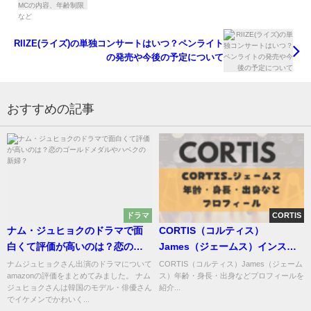
RIIZE(ライズ)の単独コンサートはいつ？ペンライト
の発売や今後の予定について
おすすめの記事
ドラマ
CORTIS
ナム・ジュヒョクのドラマで面
CORTIS（コルティス）
白くて評価が高いのは？恋のゴ
James（ジェームス）インスタ
ールドメダルやハベクの新婦？
などプロフィール
ナムジュヒョクさん出演のドラマについて
CORTIS（コルティス）James（ジェーム
amazonの評価をまとめてみました。 ナム
ス）年齢・身長・出身などプロフィールを
ジュヒョクさんは韓国のモデル・俳優さん
紹介...
でイケメンでかわいく...