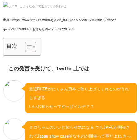
出典：https://www.tiktok.com/@83gyuvin_830/video/7329037108985826562?
q=riize%E3%80%80お知らせ&t=1706712206202
目次
この発言を受けて、Twitter上では
最近RIIZEがたくさん日本で取り上げてくれるのがうれ
しすぎる
いいお知らせってやっぱイルデ？？
タロちゃんのいいお知らせ気になる でもJPFCが開設さ
れてJapan show case的なものが開催って事だよね きっ