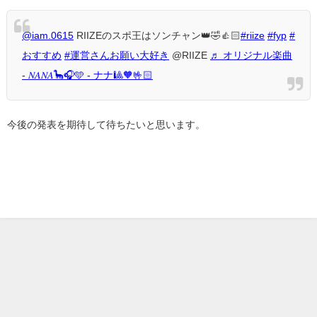
@iam.0615
RIIZEのスポ王はソンチャン👑🤣👍🏻
#riize
#fyp
#
おすすめ
#運営さんお願い大好き
@RIIZE
♬ オリジナル楽曲
- 𝑁𝐴𝑁𝐴🦕🎧🩵 - ナナ🎱🧡🤟🏻
今後の発表を期待して待ちたいと思います。