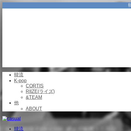
韓流
K-pop
CORTIS
RIIZE(ライズ)
&TEAM
他
ABOUT
韓流