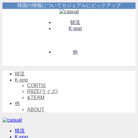
韓国の情報についてカジュアルにピックアップ
韓流
K-pop
他
韓流
K-pop
CORTIS
RIIZE(ライズ)
&TEAM
他
ABOUT
韓流
K-pop