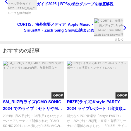
ガイド2025｜BTSの弟分グループを徹底解説
CORTIS、海外主要メディア_Apple Music・
SiriusXM・Zach Sang Show出演まとめ
おすすめの記事
K-POP
K-POP
SM_RIIZE(ライズ)GMO SONIC
RIIZE(ライズ)Kstyle PARTY
2024 でのライブ！セトリやMC
2024 ライブレポート！出演順や
の内容、年齢制限など
ペンライトについて
2024年1月27日(土)・28日(日) さいたまス
新たなK-POP音楽祭「Kstyle PARTY」
ーパーアリーナにて開催された『GMO
が、2/24(土)・25(日)に東京・有明アリー
SONIC 2024』に出演したRIIZEのMC内...
ナにて開催されました。 『RIIZE（ライ...