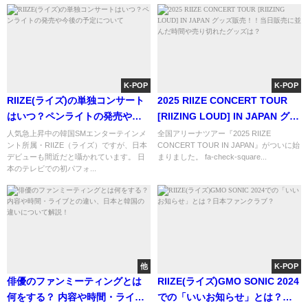
K-POP
K-POP
RIIZE(ライズ)の単独コンサート
2025 RIIZE CONCERT TOUR
はいつ？ペンライトの発売や今
[RIIZING LOUD] IN JAPAN グッ
後の予定について
ズ販売！！当日販売に並んだ時
人気急上昇中の韓国SMエンターテインメ
全国アリーナツアー『2025 RIIZE
ント所属・RIIZE（ライズ）ですが、日本
CONCERT TOUR IN JAPAN』がついに始
間や売り切れたグッズは？
デビューも間近だと囁かれています。 日
まりました。 fa-check-square...
本のテレビでの初パフォ...
他
K-POP
俳優のファンミーティングとは
RIIZE(ライズ)GMO SONIC 2024
何をする？ 内容や時間・ライブ
での「いいお知らせ」とは？日