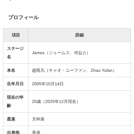
プロフィール
項目
詳細
ステージ
James（ジェームス、제임스）
名
本名
趙雨凡（チャオ・ユーファン、Zhao Yufan）
生年月日
2005年10月14日
現在の年
20歳（2025年12月現在）
齢
星座
天秤座
出身地
香港