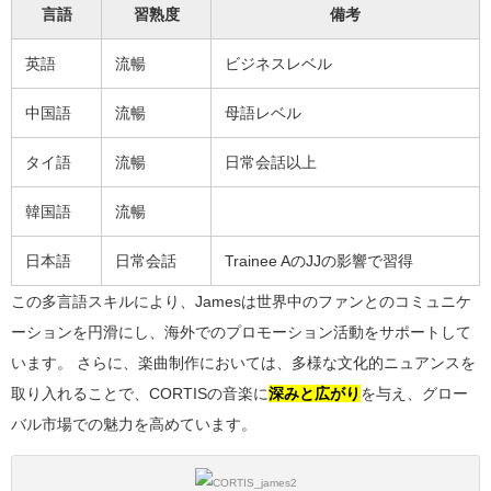
言語
習熟度
備考
英語
流暢
ビジネスレベル
中国語
流暢
母語レベル
タイ語
流暢
日常会話以上
韓国語
流暢
日本語
日常会話
Trainee AのJJの影響で習得
この多言語スキルにより、Jamesは世界中のファンとのコミュニケ
ーションを円滑にし、海外でのプロモーション活動をサポートして
います。 さらに、楽曲制作においては、多様な文化的ニュアンスを
取り入れることで、CORTISの音楽に
深みと広がり
を与え、グロー
バル市場での魅力を高めています。