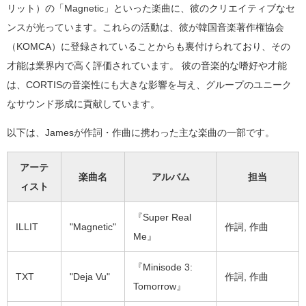
リット）の「Magnetic」といった楽曲に、彼のクリエイティブなセ
ンスが光っています。これらの活動は、彼が韓国音楽著作権協会
（KOMCA）に登録されていることからも裏付けられており、その
才能は業界内で高く評価されています。 彼の音楽的な嗜好や才能
は、CORTISの音楽性にも大きな影響を与え、グループのユニーク
なサウンド形成に貢献しています。
以下は、Jamesが作詞・作曲に携わった主な楽曲の一部です。
アーテ
楽曲名
アルバム
担当
ィスト
『Super Real
ILLIT
"Magnetic"
作詞, 作曲
Me』
『Minisode 3:
TXT
"Deja Vu"
作詞, 作曲
Tomorrow』