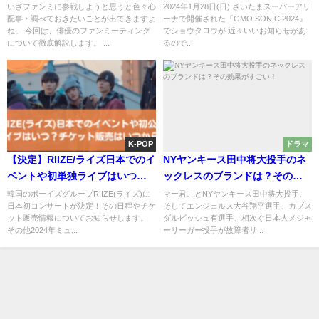
との違い、日本と韓国の違いに
本ファンクラブ？
いざファンミに参戦しようと思うと色々心
2024年1月28日(日) さいたまスーパーアリ
配事・調べておきたいことが出てきますよ
ーナで開催された『GMO SONIC 2024』
ついて解説！
ね。 今回は、俳優のファンミーティング
でショウタロウが 近々いいお知らせがあ
について徹底解説します。 ...
るので...
K-POP
ドラマ
【決定】RIIZE/ライズ日本でのイ
NYヤンキース田中将大投手のネ
ベントや初単独ライブはいつ？
ックレスのブランドは？その効
チケット販売はいつから？
果がすごい！
韓国のボーイズグループRIIZE(ライズ)に
マー君ことNYヤンキース田中将大投手、
日本初コンサートが決定！その日程やチケ
そしてエンジェルス大谷翔平選手、カブス
ット販売情報についてお知らせします。
ダルビッシュ有選手、相次ぐ日本人メジャ
その他2024年ミュ...
ーリーガー投手が故障者リ...