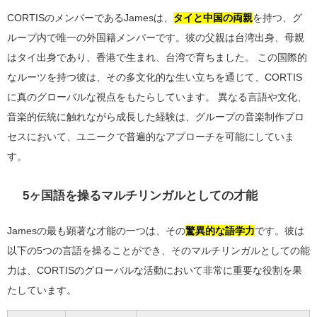
CORTISのメンバーであるJamesは、
タイと中国の両親
を持つ、グ
ループ内で唯一の外国籍メンバーです。彼の父親は台湾出身、母親
はタイ出身であり、香港で生まれ、台湾で育ちました。 この国際的
なルーツを持つ彼は、その多文化的な生い立ちを通じて、CORTIS
に真のグローバルな視点をもたらしています。 異なる言語や文化、
音楽的伝統に触れながら成長した経験は、グループの音楽制作プロ
セスにおいて、ユニークで普遍的なアプローチを可能にしていま
す。
5ヶ国語を操るマルチリンガルとしての才能
Jamesの最も顕著な才能の一つは、その
驚異的な語学力
です。彼は
以下の5つの言語を操ることができ、そのマルチリンガルとしての能
力は、CORTISのグローバルな活動において非常に重要な役割を果
たしています。