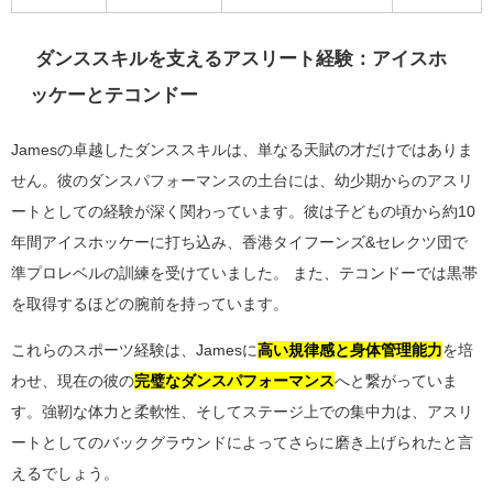
ダンススキルを支えるアスリート経験：アイスホ
ッケーとテコンドー
Jamesの卓越したダンススキルは、単なる天賦の才だけではありま
せん。彼のダンスパフォーマンスの土台には、幼少期からのアスリ
ートとしての経験が深く関わっています。彼は子どもの頃から約10
年間アイスホッケーに打ち込み、香港タイフーンズ&セレクツ団で
準プロレベルの訓練を受けていました。 また、テコンドーでは黒帯
を取得するほどの腕前を持っています。
これらのスポーツ経験は、Jamesに
高い規律感と身体管理能力
を培
わせ、現在の彼の
完璧なダンスパフォーマンス
へと繋がっていま
す。強靭な体力と柔軟性、そしてステージ上での集中力は、アスリ
ートとしてのバックグラウンドによってさらに磨き上げられたと言
えるでしょう。